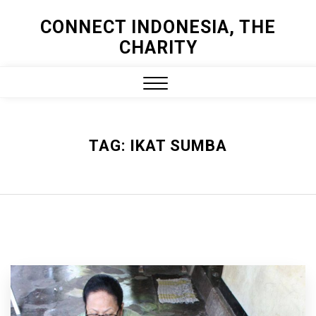
Skip
CONNECT INDONESIA, THE
to
CHARITY
content
Close
Menu
TAG:
IKAT SUMBA